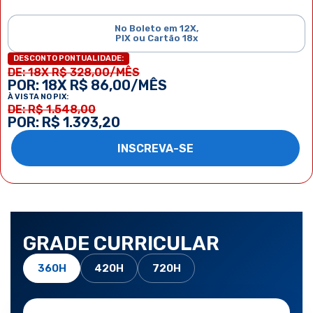
No Boleto em 12X,
PIX ou Cartão 18x
DESCONTO PONTUALIDADE:
DE: 18X R$ 328,00/MÊS
POR: 18X R$ 86,00/MÊS
À VISTA NO PIX:
DE: R$ 1.548,00
POR: R$ 1.393,20
INSCREVA-SE
GRADE CURRICULAR
360H
420H
720H