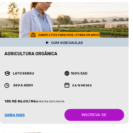
GANHE 2 POS PARA VOCE +1 PARA UM AMIGO
COM VIDEOAULAS
AGRICULTURA ORGÂNICA
LATO SENSU
100% EAD
360 A 420H
2 A 12 MESES
18X R$ 86,00/Mês
18X R$ 387,00/Mês
INSCREVA-SE
SAIBA MAIS