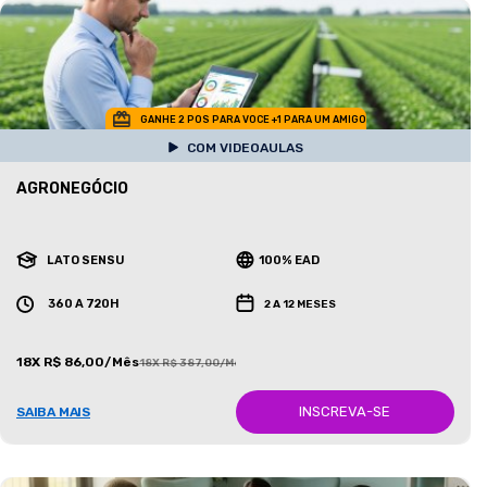
GANHE 2 POS PARA VOCE +1 PARA UM AMIGO
COM VIDEOAULAS
AGRONEGÓCIO
LATO SENSU
100% EAD
360 A 720H
2 A 12 MESES
18X R$ 86,00/Mês
18X R$ 387,00/Mês
INSCREVA-SE
SAIBA MAIS