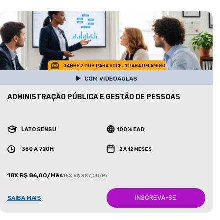
GANHE 2 POS PARA VOCE +1 PARA UM AMIGO
COM VIDEOAULAS
ADMINISTRAÇÃO PÚBLICA E GESTÃO DE PESSOAS
LATO SENSU
100% EAD
360 A 720H
2 A 12 MESES
18X R$ 86,00/Mês
18X R$ 387,00/Mês
INSCREVA-SE
SAIBA MAIS