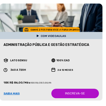
GANHE 2 POS PARA VOCE +1 PARA UM AMIGO
COM VIDEOAULAS
ADMINISTRAÇÃO PÚBLICA E GESTÃO ESTRATÉGICA
LATO SENSU
100% EAD
360 A 720H
2 A 12 MESES
18X R$ 86,00/Mês
18X R$ 387,00/Mês
INSCREVA-SE
SAIBA MAIS