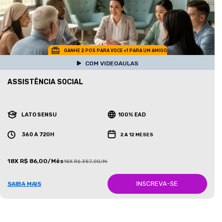
GANHE 2 POS PARA VOCE +1 PARA UM AMIGO
COM VIDEOAULAS
ASSISTÊNCIA SOCIAL
LATO SENSU
100% EAD
360 A 720H
2 A 12 MESES
18X R$ 86,00/Mês
18X R$ 387,00/Mês
INSCREVA-SE
SAIBA MAIS