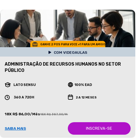
GANHE 2 POS PARA VOCE +1 PARA UM AMIGO
COM VIDEOAULAS
ADMINISTRAÇÃO DE RECURSOS HUMANOS NO SETOR
PÚBLICO
LATO SENSU
100% EAD
360 A 720H
2 A 12 MESES
18X R$ 86,00/Mês
18X R$ 387,00/Mês
INSCREVA-SE
SAIBA MAIS