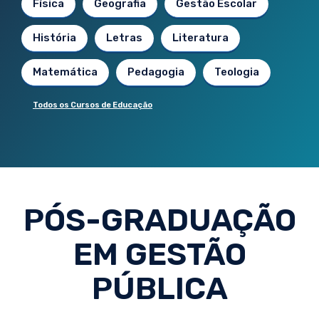
Física
Geografia
Gestão Escolar
História
Letras
Literatura
Matemática
Pedagogia
Teologia
Todos os Cursos de Educação
PÓS-GRADUAÇÃO
EM GESTÃO
PÚBLICA