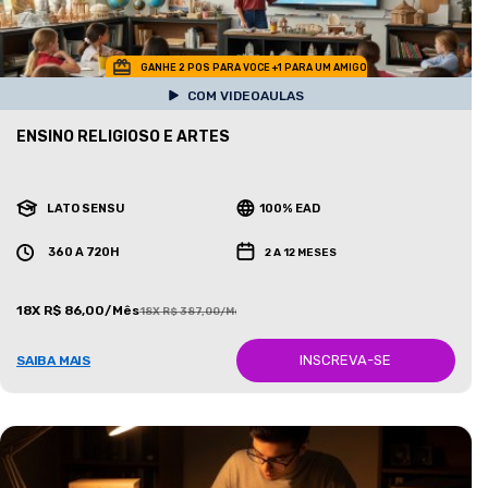
GANHE 2 POS PARA VOCE +1 PARA UM AMIGO
COM VIDEOAULAS
ENSINO RELIGIOSO E ARTES
LATO SENSU
100% EAD
360 A 720H
2 A 12 MESES
18X R$ 86,00/Mês
18X R$ 387,00/Mês
INSCREVA-SE
SAIBA MAIS