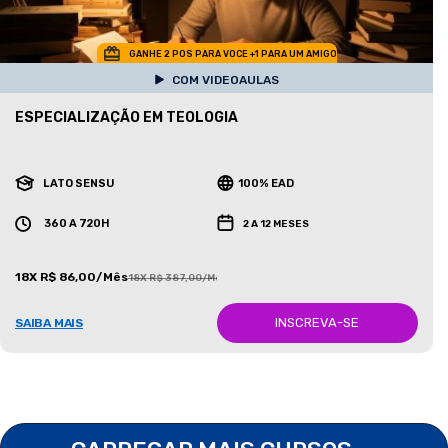
GANHE 2 POS PARA VOCE +1 PARA UM AMIGO
COM VIDEOAULAS
ESPECIALIZAÇÃO EM TEOLOGIA
LATO SENSU
100% EAD
360 A 720H
2 A 12 MESES
18X R$ 86,00/Mês
18X R$ 387,00/Mês
INSCREVA-SE
SAIBA MAIS