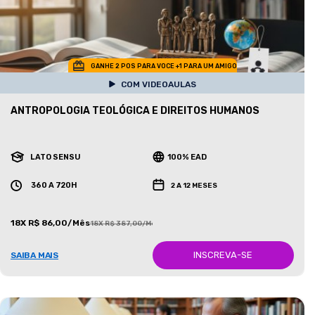
GANHE 2 POS PARA VOCE +1 PARA UM AMIGO
COM VIDEOAULAS
ANTROPOLOGIA TEOLÓGICA E DIREITOS HUMANOS
LATO SENSU
100% EAD
360 A 720H
2 A 12 MESES
18X R$ 86,00/Mês
18X R$ 387,00/Mês
INSCREVA-SE
SAIBA MAIS