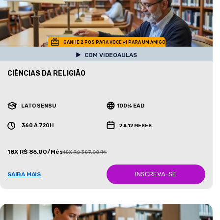
GANHE 2 POS PARA VOCE +1 PARA UM AMIGO
COM VIDEOAULAS
CIÊNCIAS DA RELIGIÃO
LATO SENSU
100% EAD
360 A 720H
2 A 12 MESES
18X R$ 86,00/Mês
18X R$ 387,00/Mês
INSCREVA-SE
SAIBA MAIS