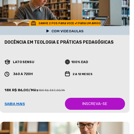
GANHE 2 POS PARA VOCE +1 PARA UM AMIGO
COM VIDEOAULAS
DOCÊNCIA EM TEOLOGIA E PRÁTICAS PEDAGÓGICAS
LATO SENSU
100% EAD
360 A 720H
2 A 12 MESES
18X R$ 86,00/Mês
18X R$ 387,00/Mês
INSCREVA-SE
SAIBA MAIS