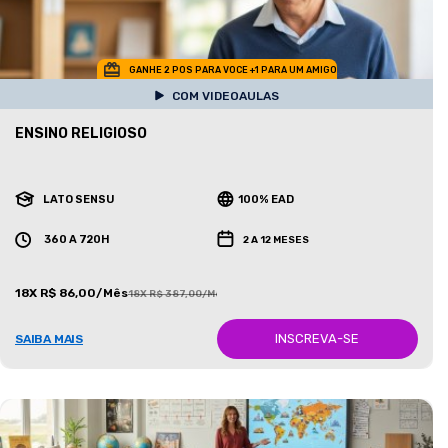
GANHE 2 POS PARA VOCE +1 PARA UM AMIGO
COM VIDEOAULAS
ENSINO RELIGIOSO
LATO SENSU
100% EAD
360 A 720H
2 A 12 MESES
18X R$ 86,00/Mês
18X R$ 387,00/Mês
INSCREVA-SE
SAIBA MAIS