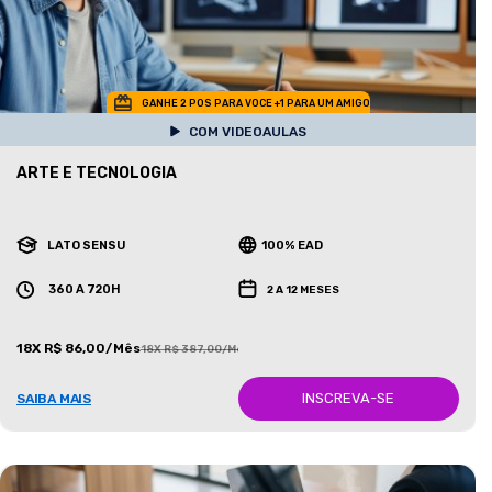
GANHE 2 POS PARA VOCE +1 PARA UM AMIGO
COM VIDEOAULAS
ARTE E TECNOLOGIA
LATO SENSU
100% EAD
360 A 720H
2 A 12 MESES
18X R$ 86,00/Mês
18X R$ 387,00/Mês
INSCREVA-SE
SAIBA MAIS