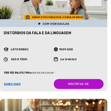
GANHE 2 POS PARA VOCE +1 PARA UM AMIGO
COM VIDEOAULAS
DISTÚRBIOS DA FALA E DA LINGUAGEM
LATO SENSU
100% EAD
360 A 720H
2 A 12 MESES
18X R$ 86,00/Mês
18X R$ 387,00/Mês
INSCREVA-SE
SAIBA MAIS