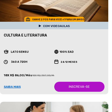
GANHE 2 POS PARA VOCE +1 PARA UM AMIGO
COM VIDEOAULAS
CULTURA E LITERATURA
LATO SENSU
100% EAD
360 A 720H
2 A 12 MESES
18X R$ 86,00/Mês
18X R$ 387,00/Mês
INSCREVA-SE
SAIBA MAIS